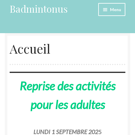
Badmintonus
Aller
Aller
Menu
à
au
la
contenu
Accueil
navigation
Accueil
Contact
Les adhésions
Les compétitions
Reprise des activités
Les jeunes
pour les adultes
LUNDI 1 SEPTEMBRE 202
5